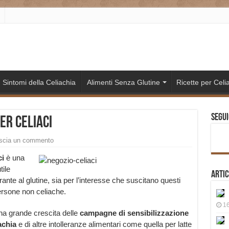
Sintomi della Celiachia
Alimenti Senza Glutine
Ricette per Celia
Segui
er celiaci
scia un commento
ci
è una
tile
Artic
erante al glutine, sia per l’interesse che suscitano questi
persone non celiache.
16
una grande crescita delle
campagne di sensibilizzazione
achia
e di altre intolleranze alimentari come quella per latte