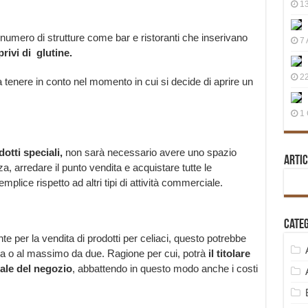
13
 numero di strutture come bar e ristoranti che inserivano
7 
privi di glutine.
22
 tenere in conto nel momento in cui si decide di aprire un
1 
otti speciali,
non sarà necessario avere uno spazio
Artic
 arredare il punto vendita e acquistare tutte le
plice rispetto ad altri tipi di attività commerciale.
Cate
nte per la vendita di prodotti per celiaci, questo potrebbe
a o al massimo da due. Ragione per cui, potrà
il titolare
ale del negozio
, abbattendo in questo modo anche i costi