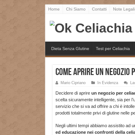
Home
Chi Siamo
Contatti
Note Legali
Dieta Senza Glutine
Test per Celiachia
Come aprire un Negozio p
Mario Cipriano
In Evidenza
La
Decidere di aprire
un negozio per celia
scelta sicuramente intelligente, sia per l’u
servizio che si va ad offrire a chi è intoll
prodotti totalmente privi di glutine nelle 
Negli ultimi tempi abbiamo assistito ad 
ed educazione nei confronti della celi