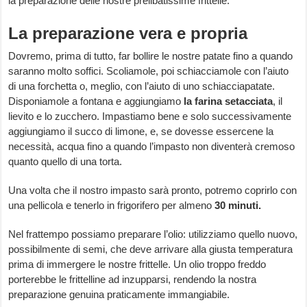
la preparazione delle nostre prelibatissime frittelle.
La preparazione vera e propria
Dovremo, prima di tutto, far bollire le nostre patate fino a quando
saranno molto soffici. Scoliamole, poi schiacciamole con l’aiuto
di una forchetta o, meglio, con l’aiuto di uno schiacciapatate.
Disponiamole a fontana e aggiungiamo
la farina setacciata
, il
lievito e lo zucchero. Impastiamo bene e solo successivamente
aggiungiamo il succo di limone, e, se dovesse essercene la
necessità, acqua fino a quando l’impasto non diventerà cremoso
quanto quello di una torta.
Una volta che il nostro impasto sarà pronto, potremo coprirlo con
una pellicola e tenerlo in frigorifero per almeno
30 minuti.
Nel frattempo possiamo preparare l’olio: utilizziamo quello nuovo,
possibilmente di semi, che deve arrivare alla giusta temperatura
prima di immergere le nostre frittelle. Un olio troppo freddo
porterebbe le frittelline ad inzupparsi, rendendo la nostra
preparazione genuina praticamente immangiabile.