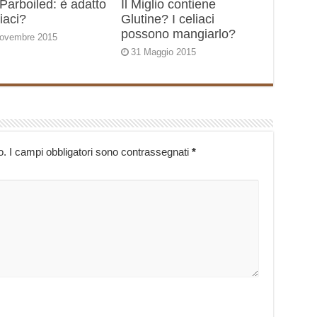
Parboiled: è adatto
Il Miglio contiene
liaci?
Glutine? I celiaci
possono mangiarlo?
ovembre 2015
31 Maggio 2015
o.
I campi obbligatori sono contrassegnati
*