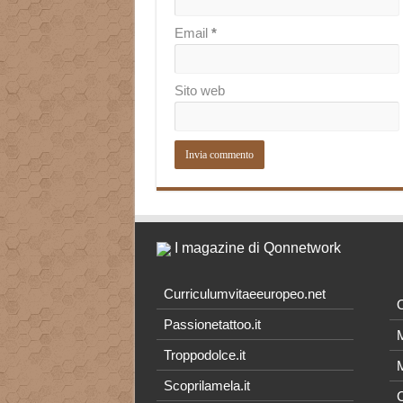
Email
*
Sito web
I magazine di Qonnetwork
Curriculumvitaeeuropeo.net
O
Passionetattoo.it
M
Troppodolce.it
M
Scoprilamela.it
C