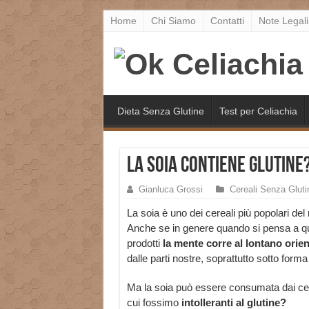
Home
Chi Siamo
Contatti
Note Legali
Dieta Senza Glutine
Test per Celiachia
La Soia contiene Glutine
Gianluca Grossi
Cereali Senza Gluti
La soia è uno dei cereali più popolari de
Anche se in genere quando si pensa a q
prodotti
la mente corre al lontano orien
dalle parti nostre, soprattutto sotto forma
Ma la soia può essere consumata dai celi
cui fossimo
intolleranti al glutine?