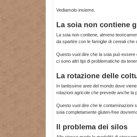
Vediamolo insieme.
La soia non contiene g
La soia non contiene, almeno teoricamente,
da spartire con le famiglie di cereali che
Questo vuol dire che la soia può esser
ci sono altri tipi di problematiche da ten
La rotazione delle colt
In tantissime aree del mondo dove viene co
rotazioni agricole che prevede anche la
Questo vuol dire che le contaminazioni
soia completamente gluten-free dovremo
Il problema dei silos
Allo stesso modo le modalità di stoccagg