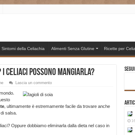
Sintomi della Celiachia
Alimenti Senza Glutine
Ricette per Celia
Segui
? I celiaci possono mangiarla?
ne
Lascia un commento
l mondo.
uesto
Artic
te
, ultimamente è estremamente facile da trovare anche
 di salsa.
16
aci? Oppure dobbiamo eliminarla dalla dieta nel caso in