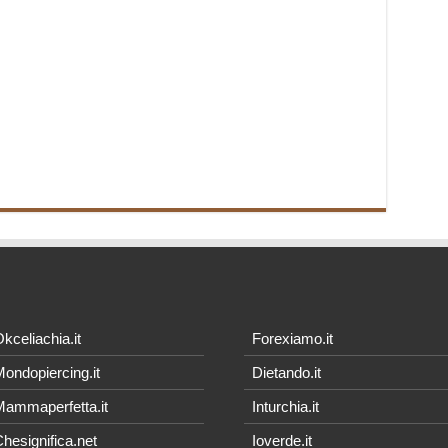
kceliachia.it
Forexiamo.it
ondopiercing.it
Dietando.it
ammaperfetta.it
Inturchia.it
hesignifica.net
Ioverde.it