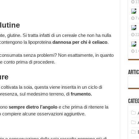
13
7 
lutine
 glutine. Si tratta infatti di un cereale che non ha nulla
22
 contengono la lipoproteina
dannosa per chi è celiaco
.
1 
e consumata senza problemi? Non esattamente, in quanto
ere conto prima di procedere.
Artic
ure
ltivata la soia, questa viene inserita in un ciclo di
 presenza, sul medesimo terreno, di
frumento.
Cate
 sono
sempre dietro l’angolo
e che prima di ritenere la
 compiere alcune osservazioni aggiuntive.
io e conservazione della soia raccolta pongono più di