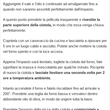
Aggiungete il sale e l’olio e continuate ad amalgamate fino a
quando non saranno assorbiti perfettamente dall’impasto.
A questo punto prendete la pellicola trasparente e
rivestite la
parte superiore della ciotola,
in modo che essa venga chiusa
perfettamente.
Copritela con un canovaccio da cucina e lasciatela a riposare per
5 ore in un luogo caldo e asciutto. Potete anche mettere la ciotola
nel forno spento e con la luce accesa.
Appena l’impasto sarà lievitato, togliete la ciotola dal forno, fate
sgonfiare la massa e mescolatela per qualche minuto. Ricoprite
di nuovo la ciotola e
lasciate lievitare una seconda volta per 2
ore a temperatura ambiente.
Intanto accendete il forno e fatelo riscaldare fino ad arrivate a
200°. Prendete una teglia da forno bassa e versateci dentro
abbondante olio di oliva, in modo da ungere tutta la base.
Prendete l’impasto della pizza dalla ciotola e
cominciatela a