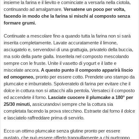
insieme la farina e il lievito e cominciate a versarla nella ciotola,
continuando ad amalgamare.
Versatene un poco per volta,
facendo in modo che la farina si mischi al composto senza
formare grumi.
Continuate a mescolare fino a quando tutta la farina non si sarà
inserita completamente. Lavate accuratamente il limone,
asciugatelo e, servendovi di una grattugia, privatelo della buccia,
ma solo della parte gialla. Inseritela nel composto mescolando
sempre con le fruste. Unite il vasetto di yogurt e il latte e
miscelate ancora.
A questo punto il composto apparirà liscio
ed omogeneo,
pronto per essere cotto. Prendete uno stampo da
plumcake e imburratelo. Spolveratelo di farina per evitare che il
dolce in cottura non si attacchi alla pentola. Versateci il composto
ed accendete il forno.
Lasciate cuocere il plumcake a 180° per
25/30 minuti,
assicurandovi sempre che la cottura sia
completata facendo la prova stecchino. Estraete dal forno il dolce
e lasciatelo raffreddare prima di servirlo.
Ecco un ottimo plumcake senza glutine pronto per essere
gustato, che può essere offerto tranquillamente a chi purtroppo