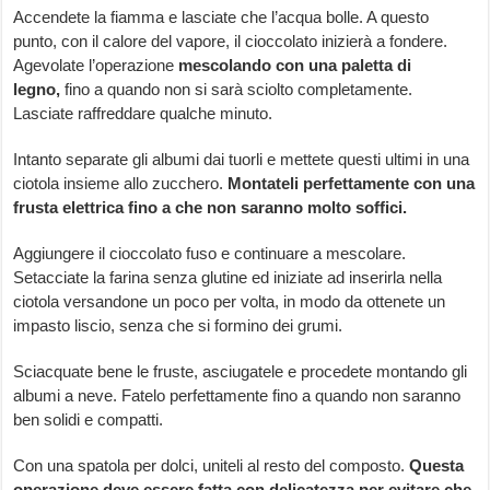
Accendete la fiamma e lasciate che l’acqua bolle. A questo
punto, con il calore del vapore, il cioccolato inizierà a fondere.
Agevolate l’operazione
mescolando con una paletta di
legno,
fino a quando non si sarà sciolto completamente.
Lasciate raffreddare qualche minuto.
Intanto separate gli albumi dai tuorli e mettete questi ultimi in una
ciotola insieme allo zucchero.
Montateli perfettamente con una
frusta elettrica fino a che non saranno molto soffici.
Aggiungere il cioccolato fuso e continuare a mescolare.
Setacciate la farina senza glutine ed iniziate ad inserirla nella
ciotola versandone un poco per volta, in modo da ottenete un
impasto liscio, senza che si formino dei grumi.
Sciacquate bene le fruste, asciugatele e procedete montando gli
albumi a neve. Fatelo perfettamente fino a quando non saranno
ben solidi e compatti.
Con una spatola per dolci, uniteli al resto del composto.
Questa
operazione deve essere fatta con delicatezza per evitare che