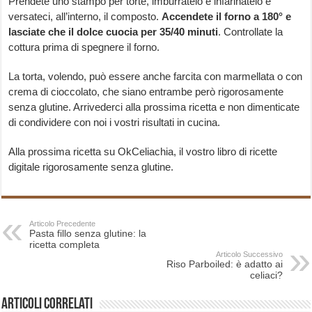
Prendete uno stampo per torte, imburratelo e infarinatelo e
versateci, all’interno, il composto.
Accendete il forno a 180° e
lasciate che il dolce cuocia per 35/40
minuti
. Controllate la
cottura prima di spegnere il forno.
La torta, volendo, può essere anche farcita con marmellata o con
crema di cioccolato, che siano entrambe però rigorosamente
senza glutine. Arrivederci alla prossima ricetta e non dimenticate
di condividere con noi i vostri risultati in cucina.
Alla prossima ricetta su OkCeliachia, il vostro libro di ricette
digitale rigorosamente senza glutine.
Articolo Precedente
Pasta fillo senza glutine: la
ricetta completa
Articolo Successivo
Riso Parboiled: è adatto ai
celiaci?
Articoli correlati