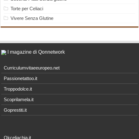
Torte per Celiaci
Vivere Senza Glutine
I magazine di Qonnetwork
Curriculumvitaeeuropeo.net
Passionetattoo.it
Troppodolce.it
Scoprilamela.it
Goprestiti.it
Okceliachia.it