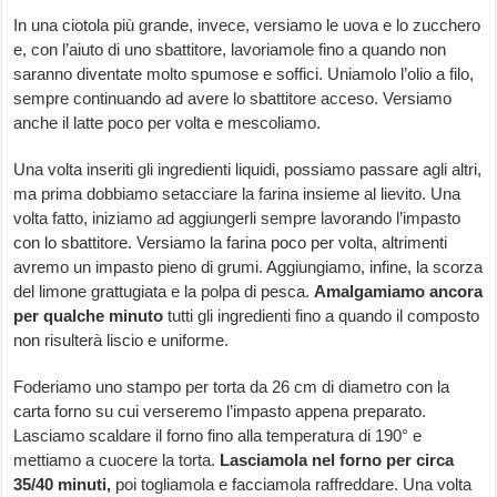
In una ciotola più grande, invece, versiamo le uova e lo zucchero
e, con l’aiuto di uno sbattitore, lavoriamole fino a quando non
saranno diventate molto spumose e soffici. Uniamolo l’olio a filo,
sempre continuando ad avere lo sbattitore acceso. Versiamo
anche il latte poco per volta e mescoliamo.
Una volta inseriti gli ingredienti liquidi, possiamo passare agli altri,
ma prima dobbiamo setacciare la farina insieme al lievito. Una
volta fatto, iniziamo ad aggiungerli sempre lavorando l’impasto
con lo sbattitore. Versiamo la farina poco per volta, altrimenti
avremo un impasto pieno di grumi. Aggiungiamo, infine, la scorza
del limone grattugiata e la polpa di pesca.
Amalgamiamo ancora
per qualche minuto
tutti gli ingredienti fino a quando il composto
non risulterà liscio e uniforme.
Foderiamo uno stampo per torta da 26 cm di diametro con la
carta forno su cui verseremo l’impasto appena preparato.
Lasciamo scaldare il forno fino alla temperatura di 190° e
mettiamo a cuocere la torta.
Lasciamola nel forno per circa
35/40 minuti,
poi togliamola e facciamola raffreddare. Una volta