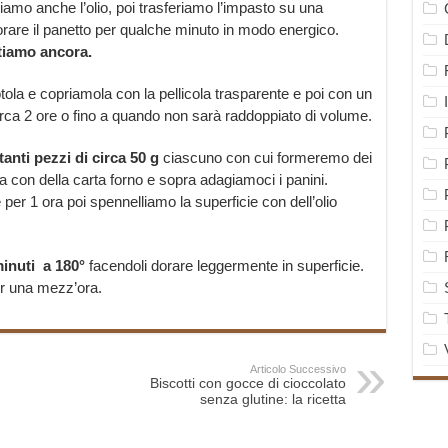
amo anche l’olio, poi trasferiamo l’impasto su una
orare il panetto per qualche minuto in modo energico.
stiamo ancora.
tola e copriamola con la pellicola trasparente e poi con un
irca 2 ore o fino a quando non sarà raddoppiato di volume.
tanti pezzi di circa 50 g
ciascuno con cui formeremo dei
a con della carta forno e sopra adagiamoci i panini.
 per 1 ora poi spennelliamo la superficie con dell’olio
minuti a 180°
facendoli dorare leggermente in superficie.
per una mezz’ora.
Articolo Successivo
Biscotti con gocce di cioccolato
senza glutine: la ricetta