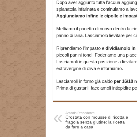
Dopo aver aggiunto tutta l’acqua aggiungi
spianatoia infarinata e continuiamo a lav
Aggiungiamo infine le cipolle e impa
Mettiamo il panetto di nuovo dentro la cio
panno di lana. Lasciamolo lievitare per c
Riprendiamo l’impasto e
dividiamolo in 
piccoli panini tondi. Foderiamo una placc
Lasciamoli in questa posizione a lievitare
extravergine di oliva e inforniamo.
Lasciamoli in forno già caldo
per 16/18 
Prima di gustarli, facciamoli intiepidire 
Articolo Precedente
Crostata con mousse di ricotta e
fragola senza glutine: la ricetta
da fare a casa