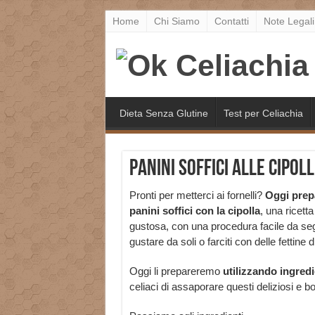
Home
Chi Siamo
Contatti
Note Legali
Dieta Senza Glutine
Test per Celiachia
Panini soffici alle cipol
Pronti per metterci ai fornelli?
Oggi prep
panini soffici con la cipolla
, una ricett
gustosa, con una procedura facile da segu
gustare da soli o farciti con delle fettine 
Oggi li prepareremo
utilizzando ingredi
celiaci di assaporare questi deliziosi e 