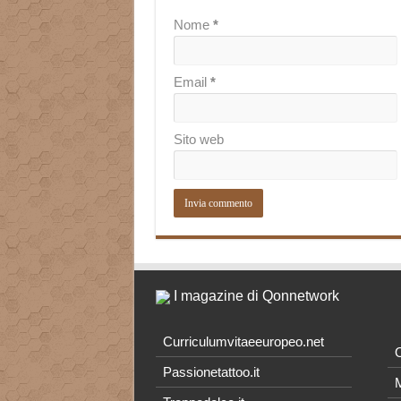
Nome
*
Email
*
Sito web
I magazine di Qonnetwork
Curriculumvitaeeuropeo.net
O
Passionetattoo.it
M