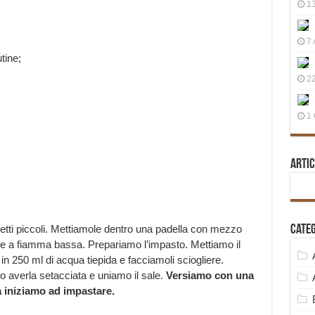
13
7 
tine;
22
;
1 
Artic
etti piccoli. Mettiamole dentro una padella con mezzo
Cate
re a fiamma bassa. Prepariamo l’impasto. Mettiamo il
in 250 ml di acqua tiepida e facciamoli sciogliere.
o averla setacciata e uniamo il sale.
Versiamo con una
ra iniziamo ad impastare.