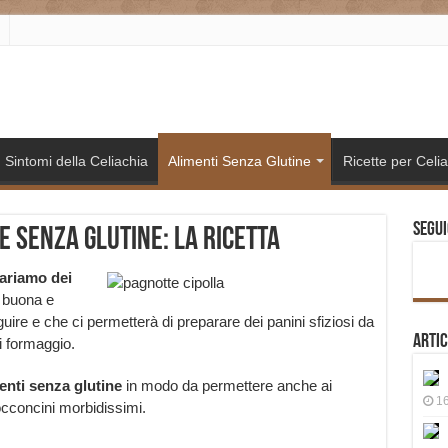
Sintomi della Celiachia
Alimenti Senza Glutine
Ricette per Celia
Segui
le senza glutine: la ricetta
ariamo dei
a buona e
ire e che ci permetterà di preparare dei panini sfiziosi da
Artic
di formaggio.
enti senza glutine
in modo da permettere anche ai
16
bocconcini morbidissimi.