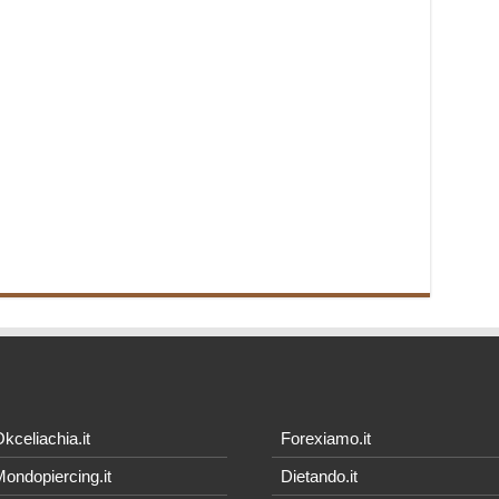
kceliachia.it
Forexiamo.it
ondopiercing.it
Dietando.it