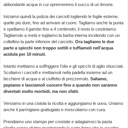
abbondante acqua in cui spremeremo il succo di un limone.
Iniziamo quindi la pulizia dei carciofi togliendo le foglie esterne,
quelle più dure, fino ad arrivare al cuore. Tagliamo anche la punta
e spelliamo il gambo fino a 4 centimetri, il resto lo cestiniamo.
Tagliamolo a metà e togliamo la barba interna incidendo con un
coltellino la parte inferiore del carciofo.
Ora tagliamo le due
parte a spicchi non troppo sottili e tuffiamoli nell’acqua
acidula per 10 minuti.
Intanto mettiamo a soffriggere l’olio e gli spicchi di aglio sbucciati.
Scoliamo i carciofi e mettiamoli nella padella insieme ad un
bicchiere di acqua e al ciuffetto di prezzemolo.
Saliamo,
pepiamo e lasciamoli cuocere fino a quando non saranno
diventati molto morbidi, ma non sfatti.
Versiamo in una ciotola la ricotta e aggiungiamo le uova. Uniamo
anche il parmigiano grattugiato e mescoliamo con cura.
Prendiamo uno stampo per crostate e adagiamoci la pasta
sfoglia senza glutine mantenendo la carta forno che la avvolge