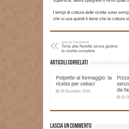
superficie, allora spegnete il forno qualc
I tempi di cottura delle ricette sono semp
che si usa quindi è bene che la cottura s
Articolo Precedente
Torta alla Nutella senza glutine:
la ricetta completa
Articoli correlati
Polpette al formaggio: la
Pizza
ricetta per celiaci
senza
da fa
18 Dicembre 2018
15 D
Lascia un commento