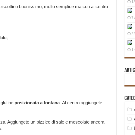
13
di biscottino buonissimo, molto semplice ma con al centro
7 
22
olci;
1 
Artic
Cate
glutine
posizionata a fontana.
Al centro aggiungete
nza. Aggiungete un pizzico di sale e mescolate ancora.
a.