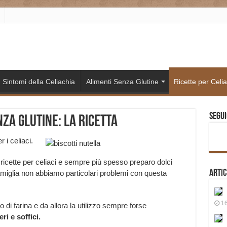
Sintomi della Celiachia
Alimenti Senza Glutine
Ricette per Celia
Segui
za glutine: la ricetta
 i celiaci.
ricette per celiaci e sempre più spesso preparo dolci
Artic
miglia non abbiamo particolari problemi con questa
16
di farina e da allora la utilizzo sempre forse
ri e soffici.