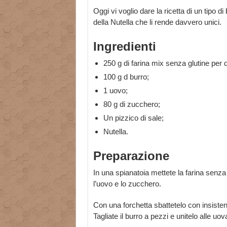
Oggi vi voglio dare la ricetta di un tipo 
della Nutella che li rende davvero unici.
Ingredienti
250 g di farina mix senza glutine per d
100 g d burro;
1 uovo;
80 g di zucchero;
Un pizzico di sale;
Nutella.
Preparazione
In una spianatoia mettete la farina senza 
l’uovo e lo zucchero.
Con una forchetta sbattetelo con insiste
Tagliate il burro a pezzi e unitelo alle uov