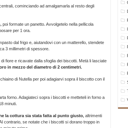
ù centrali, cominciando ad amalgamarla al resto degli
,
poi formate un panetto. Avvolgetelo nella pellicola
iposare per 1 ora.
mpasto dal frigo e, aiutandovi con un matterello, stendete
ca 3 millimetri di spessore.
fiore e ricavate dalla sfoglia dei biscotti. Metà li lasciate
oro in mezzo del diametro di 2 centimetri.
chiaino di Nutella per poi adagiarvi sopra il biscotto con il
ta forno. Adagiateci sopra i biscotti e metteteli in forno a
18 minuti.
e la cottura sia stata fatta al punto giusto,
altrimenti
l contrario, se notate che i biscotti si dorano troppo in