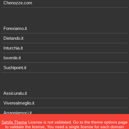
Chenozze.com
Forexiamo.it
Dietando.it
Inturchia.it
Ioverde.it
Sushipoint.it
Assicuratu.it
Viverealmeglio.it
Arrangiamoci.it
Sahifa Theme
License is not validated, Go to the theme options page
Tecnichef.it
to validate the license, You need a single license for each domain