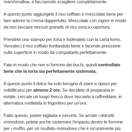
marshmallow, e facciamolo sciogliere completamente.
A questo punto aggiungete il riso soffiato e mescolate bene per
fare aderire la crema dappertutto. Mescolate con vigore in modo
da non lasciare nessun granello di riso senza copertura.
Prendete uno stampo per torta e foderatelo con la carta forno.
Versateci il riso soffiato livellandolo bene e facendo pressione
sulla superficie in modo da compattarlo perfettamente.
Fate in modo che non si formino dei buchi, quindi
controllate
bene che la torta sia perfettamente sistemata.
A questo punto il dolce ha solo bisogno di stare a riposo per
solidificarsi per
almeno 2 ore.
Se decidete di prepararla in
estate, cercate un luogo fresco dove lasciarla a raffreddare, in
alternativa mettetela in frigorifero per un’ora.
Fatto questo, potete tagliarla e servirla. Se amate i dolcetti
monodose, potete anche sistemare l’impasto dentro le formine
per i muffin, per un risultato monodose che è sicuramente più