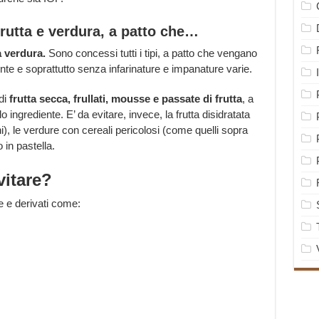
rutta e verdura, a patto che…
la verdura.
Sono concessi tutti i tipi, a patto che vengano
e e soprattutto senza infarinature e impanature varie.
 di
frutta secca,
frullati,
mousse
e
passate
di
frutta
, a
lo ingrediente. E’ da evitare, invece, la frutta disidratata
i), le verdure con cereali pericolosi (come quelli sopra
 in pastella.
vitare?
e e derivati come: