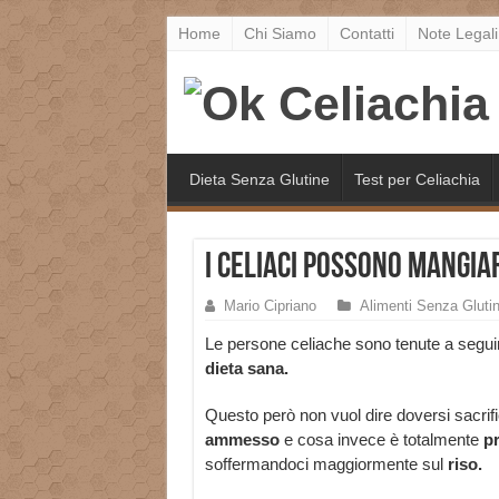
Home
Chi Siamo
Contatti
Note Legali
Dieta Senza Glutine
Test per Celiachia
I celiaci possono mangiar
Mario Cipriano
Alimenti Senza Gluti
Le persone celiache sono tenute a segui
dieta sana.
Questo però non vuol dire doversi sacrif
ammesso
e cosa invece è totalmente
pr
soffermandoci maggiormente sul
riso.