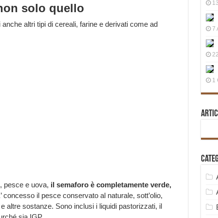
13
non solo quello
nche altri tipi di cereali, farine e derivati come ad
7 
22
1 
Artic
Cate
e, pesce e uova,
il semaforo è completamente verde,
E’ concesso il pesce conservato al naturale, sott’olio,
 altre sostanze. Sono inclusi i liquidi pastorizzati, il
purché sia IGP.