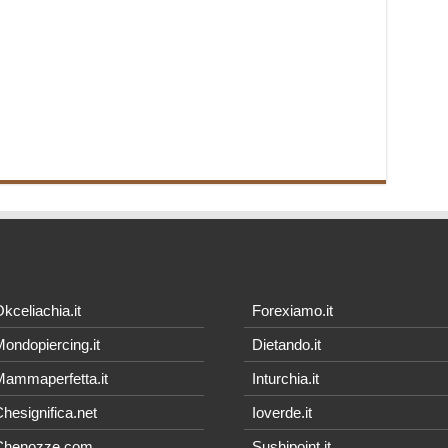
kceliachia.it
Forexiamo.it
ondopiercing.it
Dietando.it
ammaperfetta.it
Inturchia.it
hesignifica.net
Ioverde.it
Chenozze.com
Sushipoint.it