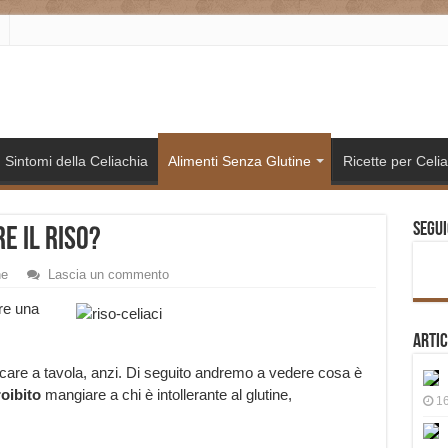
Sintomi della Celiachia
Alimenti Senza Glutine
Ricette per Celia
Segui
e il Riso?
ne
Lascia un commento
re una
Artic
icare a tavola, anzi. Di seguito andremo a vedere cosa è
oibito
mangiare a chi è intollerante al glutine,
16