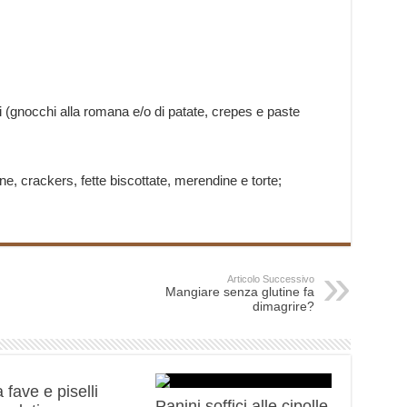
ati (gnocchi alla romana e/o di patate, crepes e paste
ne, crackers, fette biscottate, merendine e torte;
Articolo Successivo
Mangiare senza glutine fa
dimagrire?
 fave e piselli
Panini soffici alle cipolle