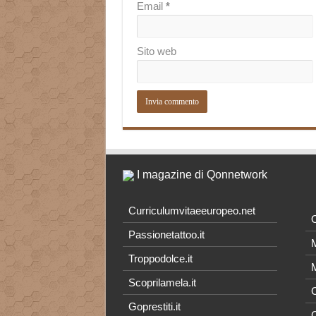
Email
*
Sito web
I magazine di Qonnetwork
Curriculumvitaeeuropeo.net
O
Passionetattoo.it
M
Troppodolce.it
M
Scoprilamela.it
C
Goprestiti.it