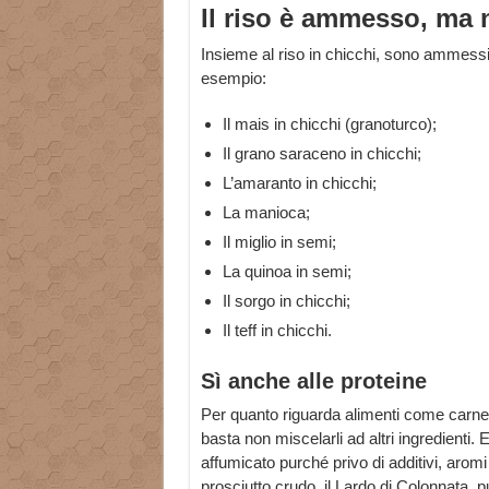
Il riso è ammesso, ma 
Insieme al riso in chicchi, sono ammessi a
esempio:
Il mais in chicchi (granoturco);
Il grano saraceno in chicchi;
L’amaranto in chicchi;
La manioca;
Il miglio in semi;
La quinoa in semi;
Il sorgo in chicchi;
Il teff in chicchi.
Sì anche alle proteine
Per quanto riguarda alimenti come carn
basta non miscelarli ad altri ingredienti. 
affumicato purché privo di additivi, aromi e
prosciutto crudo, il Lardo di Colonnata, 