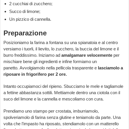
2 cucchiai di zucchero;
Succo di limone;
Un pizzico di cannella.
Preparazione
Posizioniamo la farina a fontana su una spianatoia e al centro
versiamo i tuorli, il lievito, lo zucchero, la buccia del limone e il
burro freddissimo. Iniziamo ad
amalgamare velocemente
per
mischiare bene gli ingredienti e infine formiamo un
panetto. Avvolgiamolo nella pellicola trasparente e
lasciamolo a
riposare in frigorifero per 2 ore.
Intanto occupiamoci del ripieno. Sbucciamo le mele e tagliamole
a fettine abbastanza sottili. Mettiamole dentro una ciotola con il
suco del limone e la cannella e mescoliamo con cura.
Prendiamo uno stampo per crostata, imburriamolo,
spolveriamolo di farina senza glutine e teniamolo da parte. Una
volta che l’impasto ha riposato, stendiamolo con un matterello