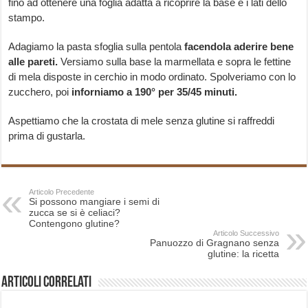
fino ad ottenere una foglia adatta a ricoprire la base e i lati dello
stampo.
Adagiamo la pasta sfoglia sulla pentola
facendola aderire bene
alle pareti.
Versiamo sulla base la marmellata e sopra le fettine
di mela disposte in cerchio in modo ordinato. Spolveriamo con lo
zucchero, poi
inforniamo a 190° per 35/45 minuti.
Aspettiamo che la crostata di mele senza glutine si raffreddi
prima di gustarla.
Articolo Precedente
Si possono mangiare i semi di
zucca se si è celiaci?
Contengono glutine?
Articolo Successivo
Panuozzo di Gragnano senza
glutine: la ricetta
Articoli correlati