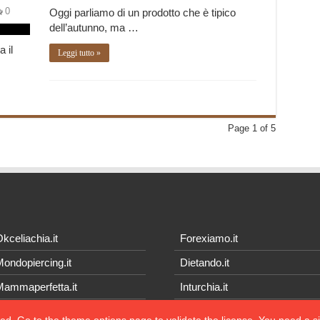
0
Oggi parliamo di un prodotto che è tipico
dell’autunno, ma …
 il
Leggi tutto »
Page 1 of 5
kceliachia.it
Forexiamo.it
ondopiercing.it
Dietando.it
ammaperfetta.it
Inturchia.it
hesignifica.net
Ioverde.it