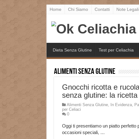
Home
Chi Siamo
Contatti
Note Legali
Dieta Senza Glutine
Test per Celiachia
Alimenti Senza Glutine
Gnocchi ricotta e rucol
senza glutine: la ricetta
Alimenti Senza Glutine
,
In Evidenza
,
Pa
per Celiaci
0
Oggi ti presentiamo un piatto perfetto p
occasioni speciali, …