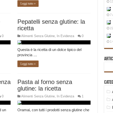
13
Leggi tutto »
7 
e
Pepatelli senza glutine: la
ricetta
22
0
Alimenti Senza Glutine
,
In Evidenza
0
1 
Questa è la ricetta di un dolce tipico del
provincia …
Artic
Leggi tutto »
enza
Pasta al forno senza
Cate
glutine: la ricetta
0
Alimenti Senza Glutine
,
In Evidenza
1
d un
Oramai, con tutti i prodotti senza glutine che