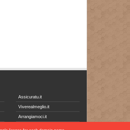
Assicuratu.it
Viverealmeglio.it
Arrangiamoci.it
Tecnichef.it