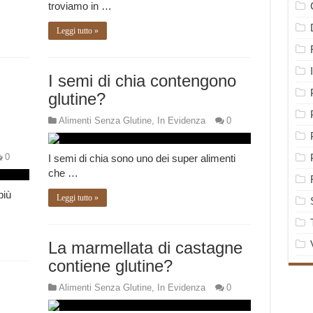
troviamo in …
Leggi tutto »
I semi di chia contengono
glutine?
Alimenti Senza Glutine
,
In Evidenza
0
0
I semi di chia sono uno dei super alimenti
che …
più
Leggi tutto »
La marmellata di castagne
contiene glutine?
Alimenti Senza Glutine
,
In Evidenza
0