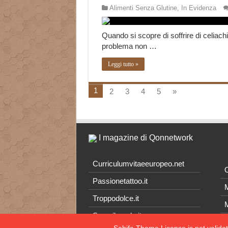
Alimenti Senza Glutine
,
In Evidenza
Quando si scopre di soffrire di celiachia
problema non …
Leggi tutto »
1
2
3
4
5
»
I magazine di Qonnetwork
Curriculumvitaeeuropeo.net
O
Passionetattoo.it
M
Troppodolce.it
M
Scoprilamela.it
C