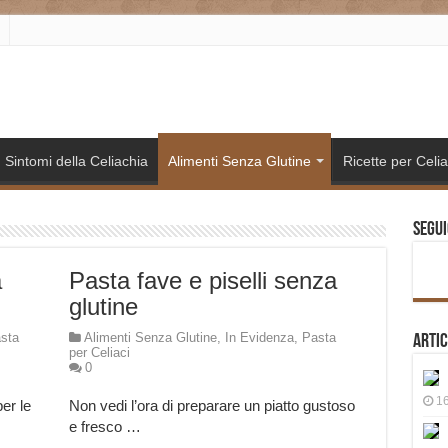
Sintomi della Celiachia
Alimenti Senza Glutine
Ricette per Celia
Segui
a
Pasta fave e piselli senza
glutine
sta
Alimenti Senza Glutine
,
In Evidenza
,
Pasta
Artic
per Celiaci
0
16
er le
Non vedi l’ora di preparare un piatto gustoso
e fresco …