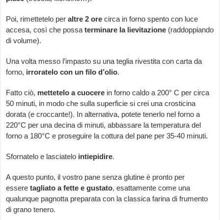
Poi, rimettetelo per
altre 2 ore
circa in forno spento con luce
accesa, così che possa
terminare la lievitazione
(raddoppiando
di volume).
Una volta messo l’impasto su una teglia rivestita con carta da
forno,
irroratelo con un filo d’olio
.
Fatto ciò,
mettetelo a cuocere
in forno caldo a 200° C per circa
50 minuti, in modo che sulla superficie si crei una crosticina
dorata (e croccante!). In alternativa, potete tenerlo nel forno a
220°C per una decina di minuti, abbassare la temperatura del
forno a 180°C e proseguire la cottura del pane per 35-40 minuti.
Sfornatelo e lasciatelo
intiepidire
.
A questo punto, il vostro pane senza glutine è pronto per
essere
tagliato a fette e gustato
, esattamente come una
qualunque pagnotta preparata con la classica farina di frumento
di grano tenero.