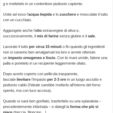
g e mettetelo in un contenitore piuttosto capiente.
Unite ad esso l’
acqua tiepida
e lo
zucchero
e mescolate il tutto
con un cucchiaio.
Aggiungete anche l’
olio
extravergine di oliva e,
successivamente, il
mix di farine
senza glutine e il
sale
.
Lavorate il tutto
per circa 15 minuti
o fin quando gli ingredienti
non si saranno ben amalgamati tra loro e avrete ottenuto
un
impasto omogeneo e liscio
. Con le mani umide, fatene una
palla e ponetelo in un recipiente leggermente oliato.
Dopo averlo coperto con pellicola trasparente,
lasciate
lievitare
l’impasto
per 2-3 ore
in un luogo asciutto e
piuttosto caldo (l’ideale sarebbe metterlo all’interno del forno
spento, ma con luce accesa).
Quando si sarà ben gonfiato, trasferitelo su una spianatoia –
precedentemente infarinata – e dategli la
forma che più vi
piace
(treccia, filoncino…).