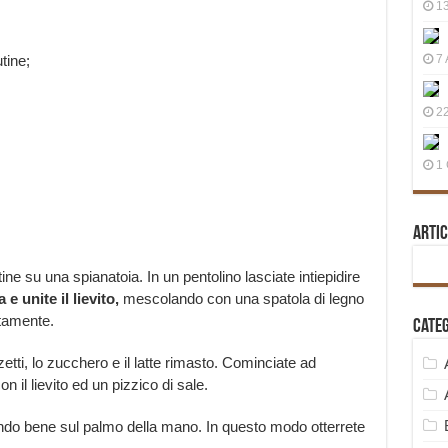
13
tine;
7 
22
1 
Artic
ine su una spianatoia. In un pentolino lasciate intiepidire
 unite il lievito,
mescolando con una spatola di legno
etamente.
Cate
zzetti, lo zucchero e il latte rimasto. Cominciate ad
on il lievito ed un pizzico di sale.
o bene sul palmo della mano. In questo modo otterrete