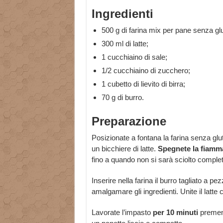
Ingredienti
500 g di farina mix per pane senza glu
300 ml di latte;
1 cucchiaino di sale;
1/2 cucchiaino di zucchero;
1 cubetto di lievito di birra;
70 g di burro.
Preparazione
Posizionate a fontana la farina senza glut
un bicchiere di latte.
Spegnete la fiamma e
fino a quando non si sarà sciolto compl
Inserire nella farina il burro tagliato a pe
amalgamare gli ingredienti. Unite il latte c
Lavorate l’impasto
per 10 minuti
premend