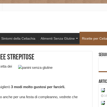
Sintomi della Celiachia
Alimenti Senza Glutine
Ricette per Celia
Segui
dee strepitose
cetta dei
Artic
siglierò
3 modi molto gustosi per farcirli.
16
e o anche per una festa di compleanno, vedrete che