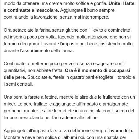
modo da ottenere una crema molto soffice e gonfia.
Unite il latte
e continuate a mescolare.
Aggiungete il burro sempre
continuando la lavorazione, senza mai interrompere.
Ora setacciate la farina senza glutine con il lievito e cominciate
ad inserirla poco per volta, facendo molta attenzione che non si
formino dei grumi. Lavorate l’impasto per bene, insistendo molto
durante l’assorbimento della farina.
Continuate a metterne poco per volta senza esagerare con i
quantitativi, non abbiate fretta.
Ora è il momento di occuparsi
delle pere.
Sbucciatele, fatele in quattro parti e togliete il torsolo e
i semi centrali.
Una pera la farete a fettine, mentre le altre due le frullerete con un
mixer. Le pere frullate le aggiungete all’impasto e amalgamate
per bene, mentre le altre le mettete in una ciotola con il succo del
limone mescolando per farlo aderire alle fettine.
Aggiungete all’impasto la scorza del limone sempre lavorandolo.
Montate a neve ben solida gli albumi poi, con una spatola per