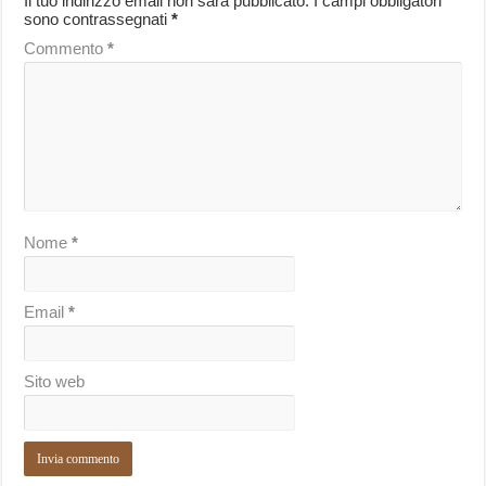
Il tuo indirizzo email non sarà pubblicato.
I campi obbligatori
sono contrassegnati
*
Commento
*
Nome
*
Email
*
Sito web