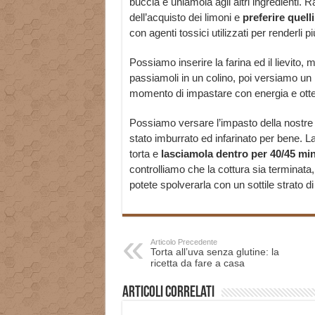
buccia e uniamola agli altri ingredienti
dell’acquisto dei limoni e
preferire quell
con agenti tossici utilizzati per renderli più
Possiamo inserire la farina ed il lievito,
passiamoli in un colino, poi versiamo un pi
momento di impastare con energia e otte
Possiamo versare l’impasto della nostre 
stato imburrato ed infarinato per bene. La
torta e
lasciamola dentro per 40/45 min
controlliamo che la cottura sia terminata
potete spolverarla con un sottile strato d
Articolo Precedente
Torta all’uva senza glutine: la
ricetta da fare a casa
Articoli correlati