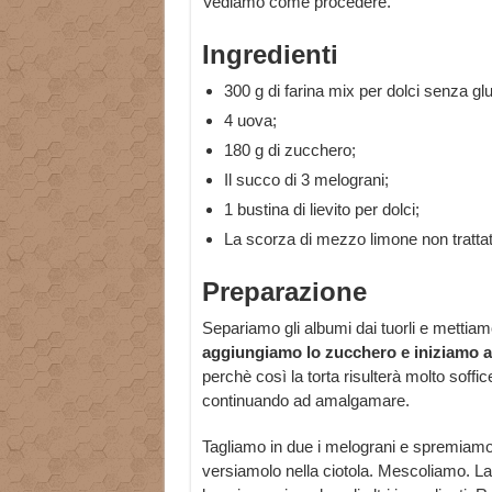
Vediamo come procedere.
Ingredienti
300 g di farina mix per dolci senza glu
4 uova;
180 g di zucchero;
Il succo di 3 melograni;
1 bustina di lievito per dolci;
La scorza di mezzo limone non trattat
Preparazione
Separiamo gli albumi dai tuorli e mettiamol
aggiungiamo lo zucchero e iniziamo a 
perchè così la torta risulterà molto soff
continuando ad amalgamare.
Tagliamo in due i melograni e spremiamo i
versiamolo nella ciotola. Mescoliamo. La