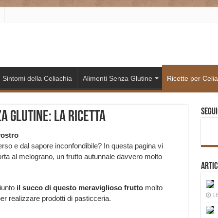
Sintomi della Celiachia
Alimenti Senza Glutine
Ricette per Celia
Segui
 glutine: la ricetta
vostro
rso e dal sapore inconfondibile? In questa pagina vi
rta al melograno, un frutto autunnale davvero molto
Artic
iunto
il succo di questo meraviglioso frutto
molto
16
r realizzare prodotti di pasticceria.