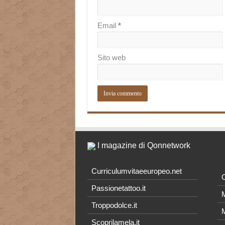
Email
*
Sito web
I magazine di Qonnetwork
Curriculumvitaeeuropeo.net
O
Passionetattoo.it
M
Troppodolce.it
M
Scoprilamela.it