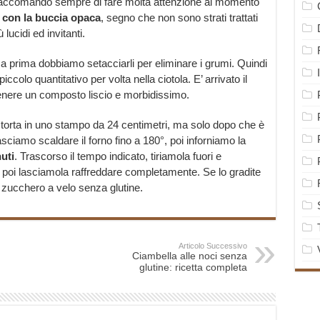
. Raccomando sempre di fare molta attenzione al momento
i con la buccia opaca
, segno che non sono strati trattati
 lucidi ed invitanti.
 ma prima dobbiamo setacciarli per eliminare i grumi. Quindi
ccolo quantitativo per volta nella ciotola. E’ arrivato il
nere un composto liscio e morbidissimo.
torta in uno stampo da 24 centimetri, ma solo dopo che è
sciamo scaldare il forno fino a 180°, poi inforniamo la
uti
. Trascorso il tempo indicato, tiriamola fuori e
, poi lasciamola raffreddare completamente. Se lo gradite
i zucchero a velo senza glutine.
Articolo Successivo
Ciambella alle noci senza
glutine: ricetta completa