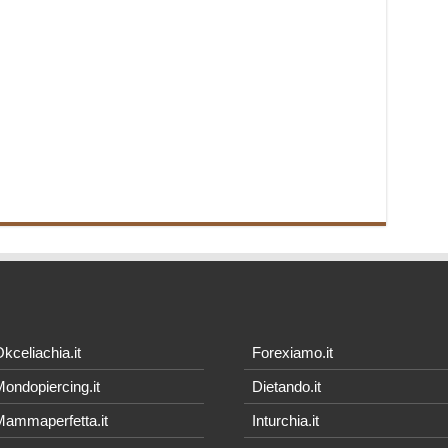
kceliachia.it
Forexiamo.it
ondopiercing.it
Dietando.it
ammaperfetta.it
Inturchia.it