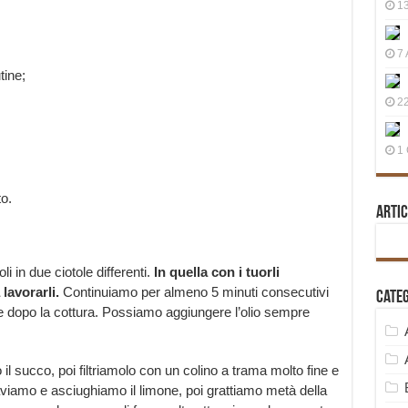
13
7 
tine;
22
1 
o.
Artic
i in due ciotole differenti.
In quella con i tuorli
lavorarli.
Continuiamo per almeno 5 minuti consecutivi
Cate
ice dopo la cottura. Possiamo aggiungere l’olio sempre
l succo, poi filtriamolo con un colino a trama molto fine e
viamo e asciughiamo il limone, poi grattiamo metà della