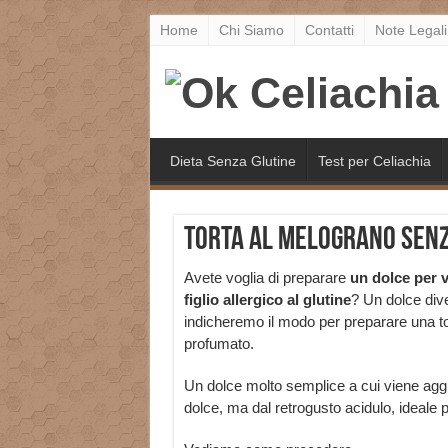
Home
Chi Siamo
Contatti
Note Legali
Dieta Senza Glutine
Test per Celiachia
Torta al melograno senza
Avete voglia di preparare
un dolce per 
figlio allergico al glutine
? Un dolce dive
indicheremo il modo per preparare una to
profumato.
Un dolce molto semplice a cui viene agg
dolce, ma dal retrogusto acidulo, ideale pe